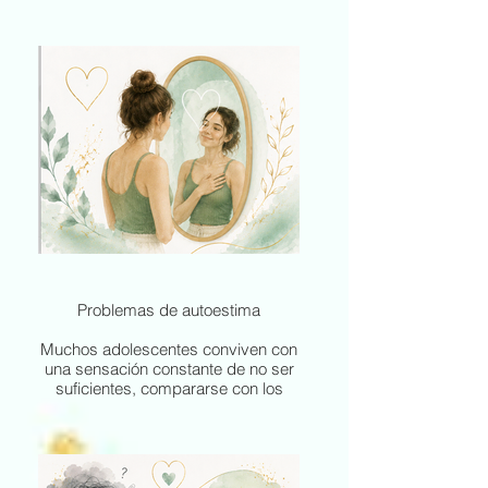
convertirse en una fuente importante
de sufrimiento durante la
adolescencia. A veces aparecen
restricción, atracones, culpa al
comer, miedo a engordar, rechazo
corporal, obsesión por la imagen o
una autoexigencia muy intensa.
En este proceso trabajamos desde
la comprensión, el respeto y la
sensibilidad, ayudando al
adolescente a recuperar una
relación más sana con la comida,
con su cuerpo y con su propia
imagen. También abordamos la
autoestima, la regulación emocional
Problemas de autoestima
y los factores que pueden estar
manteniendo el problema, siempre
Muchos adolescentes conviven con
desde una intervención coordinada
una sensación constante de no ser
y cuidadosa.
suficientes, compararse con los
demás, exigirse demasiado o
mirarse a sí mismos desde la
crítica. Esto puede afectar a su
seguridad, a sus relaciones, a su
motivación y a su bienestar