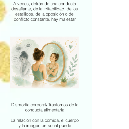
para que la familia vuelva a sentirse
A veces, detrás de una conducta
equipo, favoreciendo un clima de
desafiante, de la irritabilidad, de los
mayor calma, conexión y
estallidos, de la oposición o del
comprensión mutua.
conflicto constante, hay malestar
emocional, dificultades para
regularse, frustración, impulsividad
o una forma de expresar lo que no
se sabe poner en palabras.
En terapia ayudamos al adolescente
a entender qué hay detrás de su
comportamiento, desarrollar
autocontrol, mejorar su forma de
expresar el enfado o la frustración y
aprender estrategias más
adaptativas para relacionarse con
los demás y consigo mismo. Al
mismo tiempo, orientamos a la
familia para que sepa acompañar
estas dificultades sin entrar en
Dismorfia corporal/ Trastornos de la
dinámicas que aumenten el
conducta alimentaria
conflicto.
La relación con la comida, el cuerpo
y la imagen personal puede