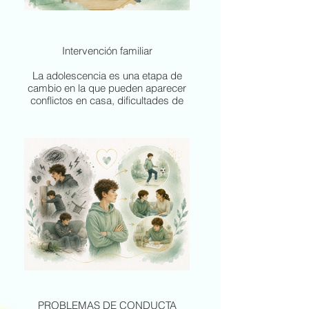
Intervención familiar
La adolescencia es una etapa de
cambio en la que pueden aparecer
conflictos en casa, dificultades de
comunicación, discusiones
frecuentes, distancia emocional o
sensación de no saber cómo
ayudar. En ocasiones, no es que la
familia no quiera entenderse, sino
que todos están intentando
adaptarse a una etapa nueva sin las
herramientas adecuadas.
En la intervención familiar
acompañamos a padres, madres y
adolescentes para mejorar la
comunicación, comprender lo que
está ocurriendo, reducir la tensión
en casa y construir formas más
sanas de relacionarse. Trabajamos
PROBLEMAS DE CONDUCTA