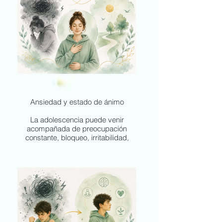
emocional.
En terapia trabajamos para
fortalecer la autoestima, mejorar el
autoconcepto, reducir la crítica
interna y ayudarles a construir una
mirada más realista, amable y
segura sobre sí mismos. El objetivo
no es solo que se sientan mejor,
sino que aprendan a reconocerse,
valorarse y relacionarse consigo
Ansiedad y estado de ánimo
mismos de una forma más sana.
La adolescencia puede venir
acompañada de preocupación
constante, bloqueo, irritabilidad,
cambios de humor, sensación de
desborde, apatía, tristeza o pérdida
de motivación. En ocasiones, cuesta
identificar lo que pasa y todo se vive
como una mezcla de malestar,
cansancio y tensión interna.
En terapia ayudamos al adolescente
a comprender lo que le ocurre,